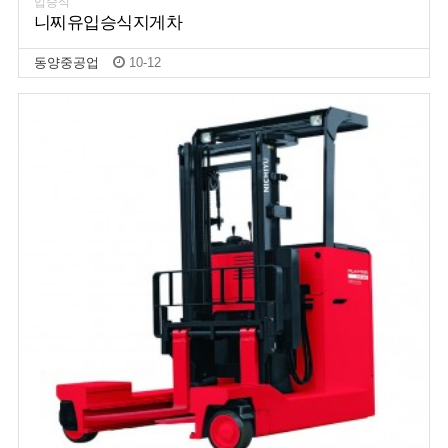
입승식
니찌유입승식지게차
동양중공업
10-12