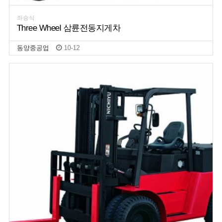
좌승식
Three Wheel 삼륜전동지게차
동양중공업
10-12