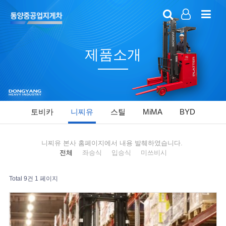
LOG IN
SIGN UP
제품소개
토비카
니찌유
스틸
MiMA
BYD
니찌유 본사 홈페이지에서 내용 발췌하였습니다.
전체
좌승식
입승식
미쓰비시
Total 9건
1 페이지