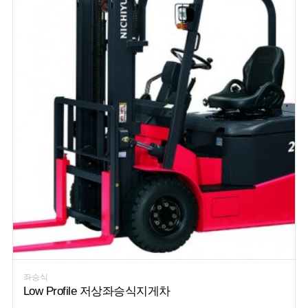
좌승식
Low Profile 저상좌승식지게차