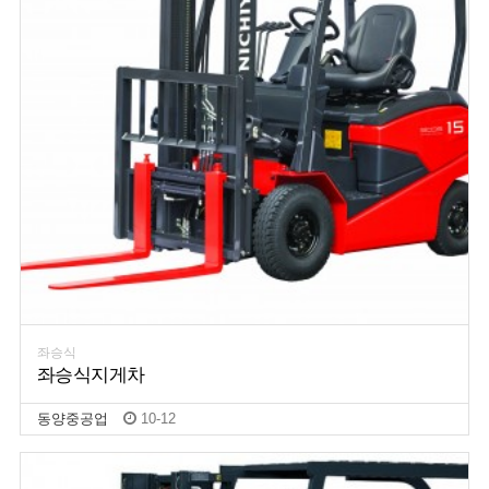
좌승식
좌승식지게차
동양중공업
10-12