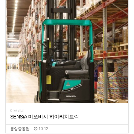
미쓰비시
SENSiA 미쓰비시 하이리치트럭
동양중공업
10-12