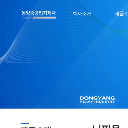
회사소개
제품
인사말
토비카
오시는길
니찌유
스틸
MiMA
BYD