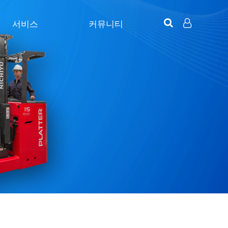
서비스
커뮤니티
구매정보
공지사항
LOG IN
SIGN UP
타이어1
동영상
타이어2
충전기
렌탈서비스