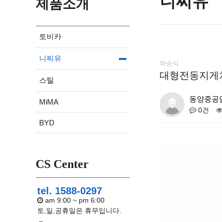
니찌유
제품소개
토비카
니찌유
좌승식
대형전동지게차 Larg
스틸
동양중공
MiMA
0건
BYD
CS Center
tel. 1588-0297
am 9:00 ~ pm 6:00
토,일,공휴일은 휴무입니다.